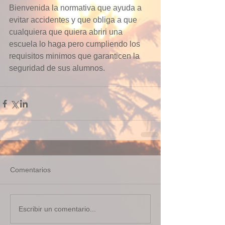
Bienvenida la normativa que ayuda a 
evitar accidentes y que obliga a que 
cualquiera que quiera abriri una 
escuela lo haga pero cumpliendo los 
requisitos minimos que garanticen la 
seguridad de sus alumnos.
Comentarios
Escribir un comentario...