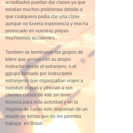
acreditados puedan dar clases ya que  
existian muchos problemas debido a 
que cualquiera podia dar una clase 
aunque no tuviera experiencia y eso ha 
provocado en nuestras playas 
muchisimos accidentes..  
Tambien se terminaron los grupos de 
kiters que venian con su propio 
instructor desde el extranjero, o el 
ggrupo formado por instructores 
extranjeros que organizaban viajes a 
nuestras playas y ofrecian a sus 
clientes cursos de kite sin tener 
licencia para esta actividad y en la 
mayoria de casos solo disponian de un 
visado de turista que no les permitia 
trabajar  en Brasil. 