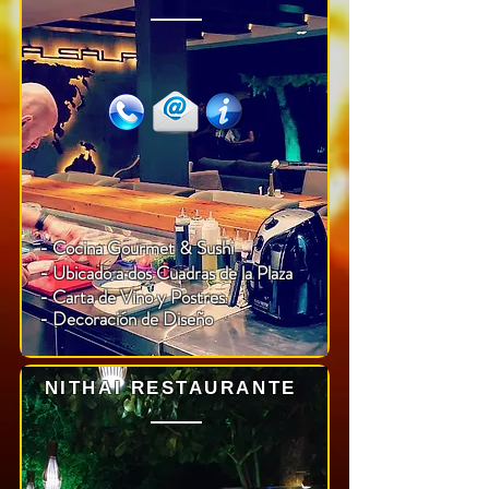
- Cocina
Gourmet
& Sushi
- Ubicado a dos Cuadras de la Plaza
- Carta de Vino y Postres
-
Decoración
de Diseño
NITHAI RESTAURANTE