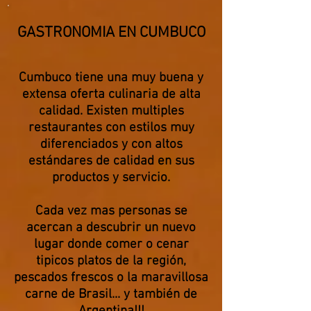
GASTRONOMIA EN CUMBUCO
Cumbuco tiene una muy buena y
extensa oferta culinaria de alta
calidad. Existen multiples
restaurantes con estilos muy
diferenciados y con altos
estándares de calidad en sus
productos y servicio.
Cada vez mas personas se
acercan a descubrir un nuevo
lugar donde comer o cenar
tipicos platos de la región,
pescados frescos o la maravillosa
carne de Brasil... y también de