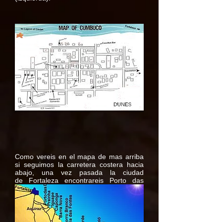
Como vereis en el mapa de mas arriba
si seguimos la carretera costera hacia
abajo, una vez pasada la ciudad
de Fortaleza encontrareis Porto das
Dunas , alli teneis el famoso parque
acuatico llamado
Beach Park
(El parque
acuatico mas grande de Sur America),
despues cientos de kilometros con
playas y a 3 horas de Fortaleza