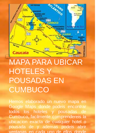
MAPA PARA UBICAR
HOTELES Y
POUSADAS EN
CUMBUCO
Hemos elaborado un nuevo mapa en
Google Maps donde podeis encontrar
todos los hoteles y pousadas de
Cumbuco, facilmente comprendereis la
ubicacion exacta de cualquier hotel o
pousada de y ademas podeis abrir
ventanas en cada uno de ellos donde