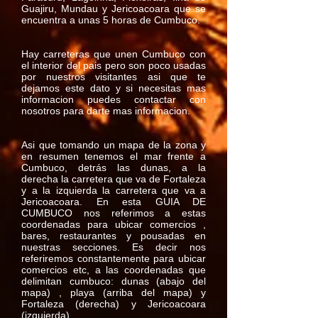
Guajiru, Mundau y Jericoacoara que se
encuentra a unas 5 horas de Cumbuco.
Hay carreteras que unen Cumbuco con
el interior del pais pero son poco usadas
por nuestros visitantes asi que te
dejamos este dato y si necesitas mas
informacion puedes contactar con
nosotros para darte mas informacion.
Asi que tomando un mapa de la zona y
en resumen tenemos el mar frente a
Cumbuco, detrás las dunas, a la
derecha la carretera que va de Fortaleza
y a la izquierda la carretera que va a
Jericoacoara. En esta GUIA DE
CUMBUCO nos referimos a estas
coordenadas para ubicar comercios ,
bares, restaurantes y pousadas en
nuestras secciones. Es decir nos
referiremos constantemente para ubicar
comercios etc, a las coordenadas que
delimitan cumbuco: dunas (abajo del
mapa) , playa (arriba del mapa) y
Fortaleza (derecha) y Jericoacoara
(izquierda).