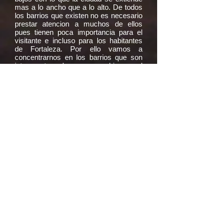
mas a lo ancho que a lo alto. De todos
los barrios que existen no es necesario
prestar atencion a muchos de ellos
pues tienen poca importancia para el
visitante e incluso para los habitantes
de Fortaleza. Por ello vamos a
concentrarnos en los barrios que son
interesantes y los vamos a ubicar en el
mapa. Estos barrios son: Miereles,
Aldeota, Centro, Mucuripe, Beira Mar ,
Iracema, Varjota, Praia do Futuro y
Parangaba.
CENTRO
Si nos centramos en la parte izquierda
del mapa veremos que hay una
carretera que viene directamente de
Cumbuco (Tabuba,Icarai,Pacheco), que
cruza la Barra Grande y entra en
Fortaleza por el Centro. Este es el
recorrido de la linea de onibus Vitoria
(denominada Beira Mar). Asi que el
Centro es el primer barrio que
encontramos viniendo de Cumbuco. La