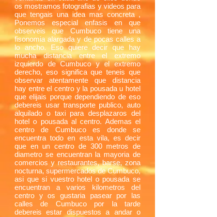
os mostramos fotografias y videos para
que tengais una idea mas concreta ,
Ponemos especial enfasis en que
observeis que Cumbuco tiene una
fisonomia alargada y de pocas calles a
lo ancho. Eso quiere decir que hay
mucha distancia entre el extremo
izquierdo de Cumbuco y el extremo
derecho, eso significa que teneis que
observar atentamente que distancia
hay entre el centro y la pousada u hotel
que elijais porque dependiendo de eso
debereis usar transporte publico, auto
alquilado o taxi para desplazaros del
hotel o pousada al centro. Ademas el
centro de Cumbuco es donde se
encuentra todo en esta vila, es decir
que en un centro de 300 metros de
diametro se encuentran la mayoria de
comercios y restaurantes, barse, zona
nocturna, supermercados de Cumbuco,
asi que si vuestro hotel o pousada se
encuentran a varios kilometros del
centro y os gustaria pasear por las
calles de Cumbuco por la tarde
debereis estar dispuestos a andar o