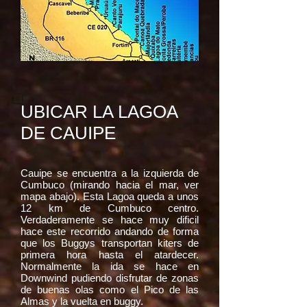
encontrareis otro destino turistico muy
conocido llamado Canoa Quebrada.
UBICAR LA LAGOA
DE CAUIPE
​Cauipe se encuentra a la izquierda de
Cumbuco (mirando hacia el mar, ver
mapa abajo). Esta Lagoa queda a unos
12 km de Cumbuco centro.
Verdaderamente se hace muy dificil
hace este recorrido andando de forma
que los Buggys transportan kiters de
primera hora hasta el atardecer.
Normalmente la ida se hace en
Downwind pudiendo disfrutar de zonas
de buenas olas como el Pico de las
Almas y la vuelta en buggy.