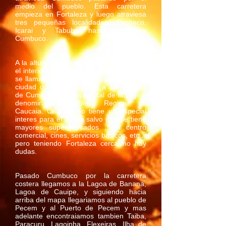
medio del pueblo. Esta carretera
empieza en Fortaleza y luego atraviesa
tres pequeñas localidades, Pacheco,
Icarai y Tabuba hasta llegar a
Cumbuco.
A la altura de Icarai hay un desvio hacia
el interior que lleva a otra poblacion que
se llama Caucaia , Esta es una pequeña
ciudad que se encuentra a 10 minutos
de Cumbuco y es la capital de la region
denominada tambien Region de
Caucaia. Caucaia no tiene un especial
interes para el turista salvo porque tiene
mayores supermercados , un centro
comercial, cines, servicios basicos, etc…
pero teniendo Fortaleza cerca no hay
dudas.
Pasado Cumbuco por la carretera
costera llegamos a la Lagoa de Banana,
Lagoa de Cauipe, y siguiendo hacia
arriba del mapa llegariamos al pueblo de
Pecem y al Puerto de Pecem y mas
adelante encontraiamos tambien Taiba,
Paracuru, Lagoinha, Flexeiras, Ilha de