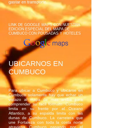
gastar en transporte.
LINK DE GOOGLE MAPS CON NUESTRA
EDICION ESPECIAL DEL MAPA DE
CUMBUCO CON POUSADAS Y HOTELES
UBICARNOS EN
CUMBUCO
Para ubicar a Cumbuco y ubicarse en
Cumbuco solamente hay que echar un
vistazo al mapa de mas arriba para
comprender su facil formato. Cumbuco
limita en su frente por el Oceano
Atlantico, a su espalda limita con las
dunas de Cumbuco. La carretera que
une Fortaleza con toda la costa norte
atraviesa Cumbuco pasando por el