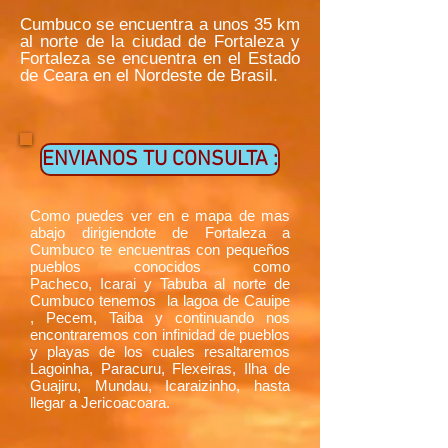
Cumbuco se encuentra a unos 35 km
al norte de la ciudad de Fortaleza y
Fortaleza se encuentra en el Estado
de Ceara en el Nordeste de Brasil.
ENVIANOS TU CONSULTA :
Como puedes ver en e mapa de mas
abajo dirigiendote de Fortaleza a
Cumbuco te encuentras con pequeños
pueblos conocidos como
Pacheco, Icarai y Tabuba al norte de
Cumbuco tenemos la lagoa de Cauipe
, Pecem, Taiba y continuando nos
encontraremos con infinidad de pueblos
y playas de los cuales resaltaremos
Lagoinha, Paracuru, Flexeiras, Ilha de
Guajiru, Mundau, Icaraizinho, hasta
llegar a Jericoacoara.