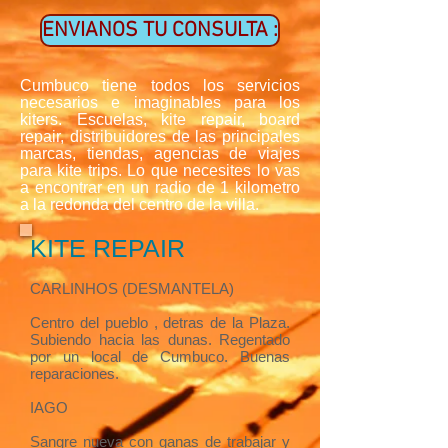
ENVIANOS TU CONSULTA :
Cumbuco tiene todos los servicios
necesarios e imaginables para los
kiters. Escuelas, kite repair, board
repair, distribuidores de las principales
marcas, tiendas, agencias de viajes
para kite trips. Lo que necesites lo vas
a encontrar en un radio de 1 kilometro
a la redonda del centro de la villa.
KITE REPAIR
CARLINHOS (DESMANTELA)
Centro del pueblo , detras de la Plaza.
Subiendo hacia las dunas. Regentado
por un local de Cumbuco. Buenas
reparaciones.
IAGO
Sangre nueva con ganas de trabajar y