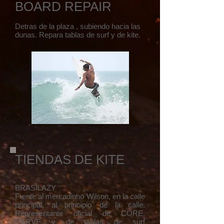
BOARD REPAIR​​​​​​​​​​
Detras de la plaza , subiendo hacia las
dunas. Repara tablas de surf y de kite.
​TIENDAS DE KITE​​​​​​​​​​
BRASILAZY
Frente al mercadinho Wilson, en la calle
principal, al principio de la calle.
Representante oficial de CORE,
CARVE y de tablas de surf