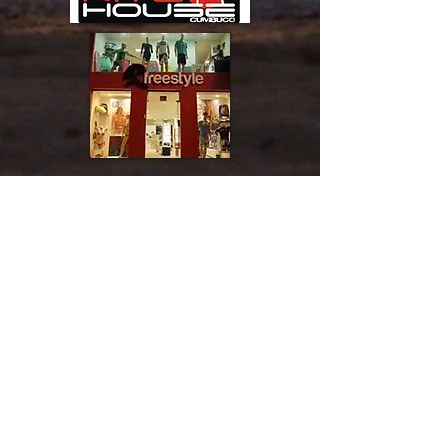
ALQUILER DE
EQUIPOS​​​​​​​​​​
CUMBUCO KITE CENTER
En el Hotel Kariri Beach, en la playa.
Alquilamos kites de todas las medidas,
asi como tablas de surf, bodyboard,
cascos, chalecos.