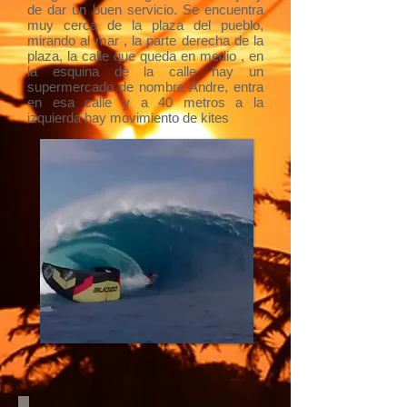
de dar un buen servicio. Se encuentra
muy cerca de la plaza del pueblo,
mirando al mar , la parte derecha de la
plaza, la calle que queda en medio , en
la esquina de la calle hay un
supermercado de nombre Andre, entra
en esa calle y a 40 metros a la
izquierda hay movimiento de kites