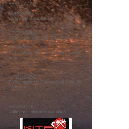
BRASILAZY.
DURO BEACH
En la misma pousada.
KITE KABANA
En la playa al lado del Duro Beach.
BAD BOY
En la entrada de Cumbuco viniendo de
Fortaleza.
KiITE HOUSE
En la entrada de Cumbuco viniendo de
Fortaleza.
FREESTYLE
Calle principal frente a la plaza