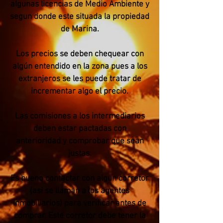
algunas licencias de Medio Ambiente y
segun donde este situada la propiedad
de Marina.
Los precios se deben chequear con
algún entendido en la zona pues a los
extranjeros se les puede tratar de
incrementar algo el precio.
Las comisiones a los intermediarios
deben estar pactadas con
anterioridad y comprobar que sean
justas.
Es bueno contactar con algun corretor
(asi se llaman a los agentes
inmobiliarios) para verificar antes de
comprar. Este corretor debe tener la