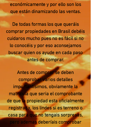
económicamente y por ello son los
que están dinamizando las ventas.
De todas formas los que queráis
comprar propiedades en Brasil debéis
cuidaros mucho pues no es fácil si no
lo conocéis y por eso aconsejamos
buscar quien os ayude en cada paso
antes de comprar.
Antes de comprar se deben
comprobar varios detalles
importantísimos, obviamente la
matricula que seria el comprobante
de que la propiedad esta oficialmente
registrada, los lindes si es terreno o
casa para que no tengais sorpresas,
pero ademas deberíais comprobar