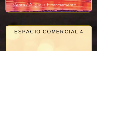
- Venta / Aliguel / Financiamento
ESPACIO COMERCIAL 4
- Publicidad Gratuita
-
Reservas indirectas / Infocumbuco
-
% Comisión sobre ventas
- Posición de lista en infocumbuco.
ESPACIO COMERCIAL 5