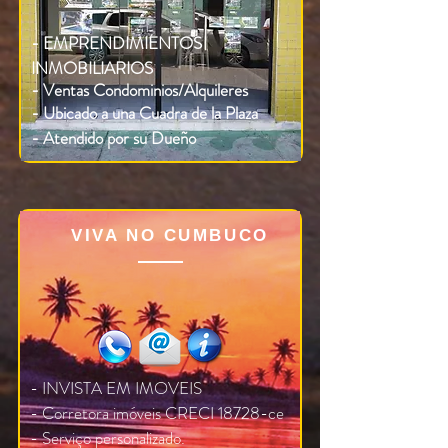
- EMPRENDIMIENTOS
INMOBILIARIOS
- Ventas C
ondominios/Alquileres
- Ubicado a una Cuadra de la Plaza
- Atendido por su Dueño
VIVA NO CUMBUCO
- INVISTA EM IMOVEIS
- Corretora imóveis CRECI 18728-ce
- Serviço personalizado.