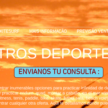
KITESURF
MAIS INFORMAÇÃO
PREVISÃO VEN
TROS DEPORT
ENVIANOS TU CONSULTA :
r inumerables opciones para practicar infinidad de dep
acticar enduro, quad, montar a caballo, en el mar wind
tness, tenis, paddle, bike, skate, futbol sala, beach vol
trar cualquier otra oferta. Aqui te detallamos donde pue