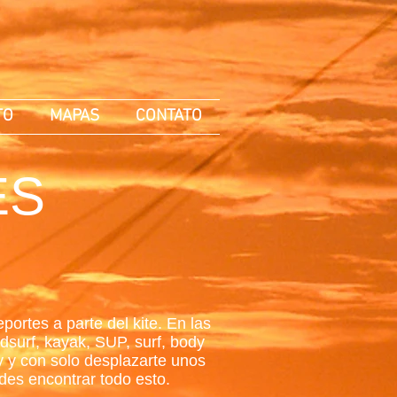
TO
MAPAS
CONTATO
ES
ortes a parte del kite. En las
surf, kayak, SUP, surf, body
ey y con solo desplazarte unos
des encontrar todo esto.