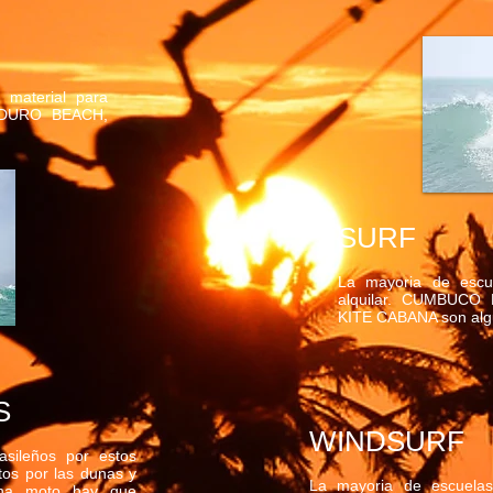
 material para
 DURO BEACH,
SURF
La mayoria de escue
alquilar. CUMBUC
KITE CABANA son algu
S
WINDSURF
asileños por estos
os por las dunas y
La mayoria de escuelas
 una moto hay que