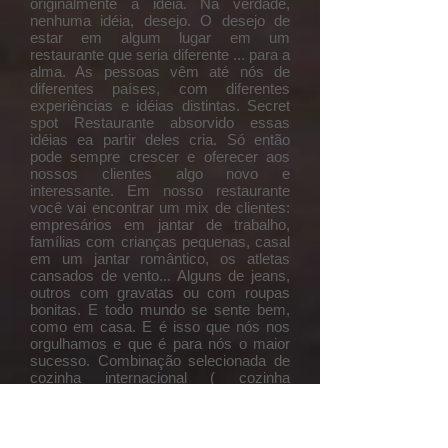
originalmente a idéia. Na verdade,
nenhuma idéia, desejo. O desejo de
estar em algum lugar em um
restaurante que seria diferente ... para a
alma. As pessoas vêm até nós de
diferentes países, com diferentes
experiências e idéias distintas. Secret
spot Restaurante absorvido essas
idéias ea partir deles cria. Só então
pode sempre crescer e oferecer aos
nossos clientes algo novo e
interessante. Em nosso restaurante
você vai encontrar um mix de clientes:
empresários em jantar de trabalho,
famílias com crianças pequenas, casal
em um jantar romântico, os atletas
cansados de vento... Alguns de jeans,
outros com gravatas ou com roupas
bonitas. E todo mundo se sente bem,
como em casa. E é isso que nós nos
orgulhamos e que é para nós o maior
sucesso. Combinação selecionada de
cozinha internacional ( cozinha
brasileira, mexicana, italiana...) estão
disponíveis para você em 50 pratos
diferentes.... só para sua satisfação...