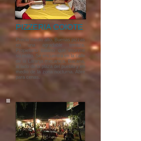
​PIZZERIA COIOTE
Precio medio alto. Buenas pizzas
en una agradable terraza.
Propietario italiano que imprime
su estilo. Se encuentra en la calle
de la Laranja mecanica, Bacana,
al lado de la plaza del pueblo y en
medio de la zona nocturna. Abre
para cenas.