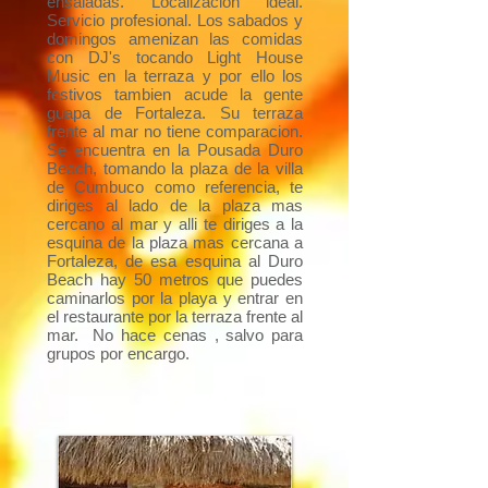
ensaladas. Localizacion ideal.
Servicio profesional. Los sabados y
domingos amenizan las comidas
con DJ's tocando Light House
Music en la terraza y por ello los
festivos tambien acude la gente
guapa de Fortaleza. Su terraza
frente al mar no tiene comparacion.
Se encuentra en la Pousada Duro
Beach, tomando la plaza de la villa
de Cumbuco como referencia, te
diriges al lado de la plaza mas
cercano al mar y alli te diriges a la
esquina de la plaza mas cercana a
Fortaleza, de esa esquina al Duro
Beach hay 50 metros que puedes
caminarlos por la playa y entrar en
el restaurante por la terraza frente al
mar. No hace cenas , salvo para
grupos por encargo.