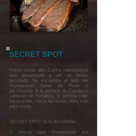
SECRET SPOT
​Precio medio alto. Cocina internacional
bien presentada y en un bonito
decorado. Se encuentra al lado del
Restaurante Sabor da Praia y
del Gaucho. A la entrada de Cumbuco
,viniendo de Fortaleza, la primera calle
hacia arriba , hacia las dunas. Abre solo
para cenas.
SECRET SPOT NOS INFORMA:
O Secret spot Restaurante era