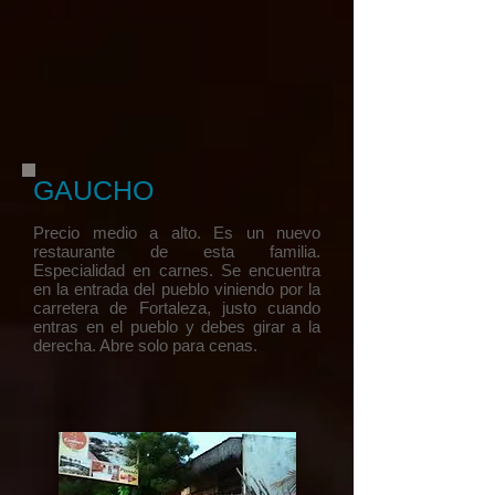
GAUCHO
Precio medio a alto. Es un nuevo
restaurante de esta familia.
Especialidad en carnes. Se encuentra
en la entrada del pueblo viniendo por la
carretera de Fortaleza, justo cuando
entras en el pueblo y debes girar a la
derecha. Abre solo para cenas.