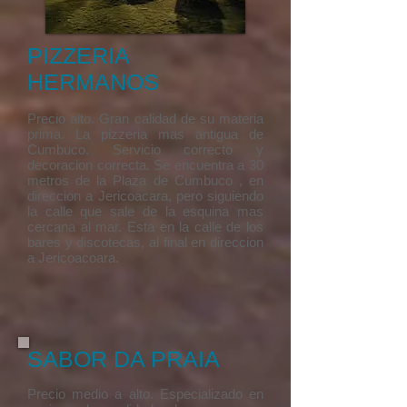
PIZZERIA
HERMANOS
​Precio alto. Gran calidad de su materia
prima. La pizzeria mas antigua de
Cumbuco. Servicio correcto y
decoracion correcta. Se encuentra a 30
metros de la Plaza de Cumbuco , en
direccion a Jericoacara, pero siguiendo
la calle que sale de la esquina mas
cercana al mar. Esta en la calle de los
bares y discotecas, al final en direccion
a Jericoacoara.
SABOR DA PRAIA
​Precio medio a alto. Especializado en