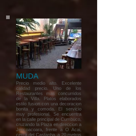
MUDA
​Precio medio alto. Excelente
calidad precio. Uno de los
Restaurantes mas concurridos
de la Villa. Platos elaborados
estilo fusion con una decoracion
bonita y comoda. El servicio
muy profesional. Se encuentra
en la calle principal de Cumbuco,
cruzando la Plaza en direccion a
Jericoacoara, frente a O Acai,
cerca del Castanha, a 20 metros